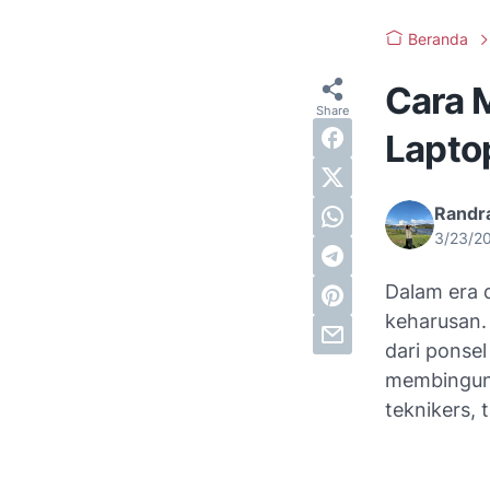
Beranda
Cara 
Lapto
Randra
3/23/2
Dalam era d
keharusan.
dari ponsel
membingun
teknikers,