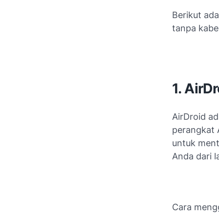
Berikut ad
tanpa kabel
1. AirD
AirDroid a
perangkat 
untuk mentr
Anda dari l
Cara mengg