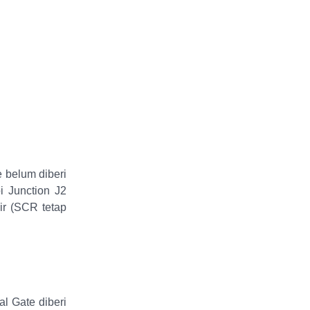
 belum diberi
i Junction J2
lir (SCR tetap
l Gate diberi