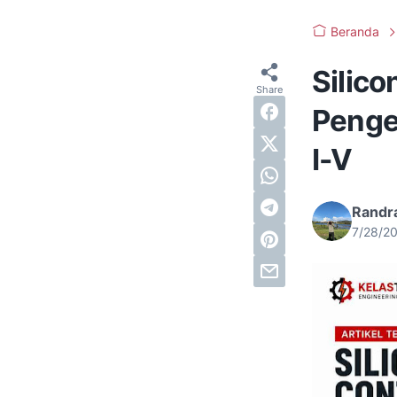
Beranda
Silico
Penger
I-V
Randra
7/28/2