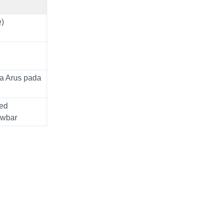
e)
sa Arus pada
ed
rowbar