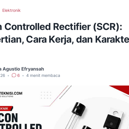
Elektronik
n Controlled Rectifier (SCR):
tian, Cara Kerja, dan Karakte
 Agustio Efryansah
026
•
6
•
4
menit membaca