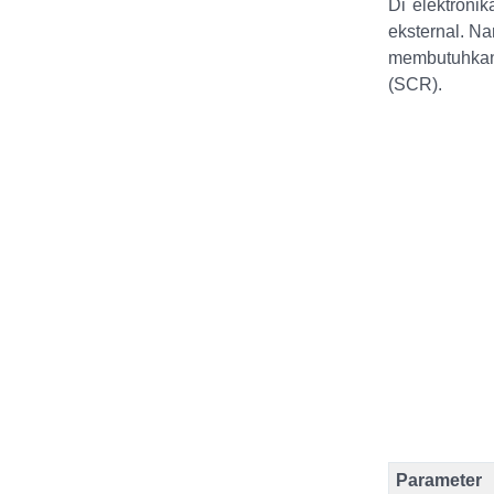
Di elektroni
eksternal. Na
membutuhkan 
(SCR).
Parameter