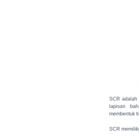
SCR adalah sa
lapisan bah
membentuk tig
SCR memiliki