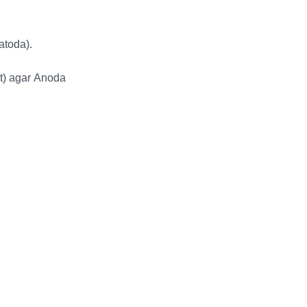
atoda).
gt) agar Anoda