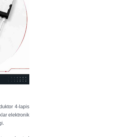
duktor 4-lapis
lar elektronik
i.