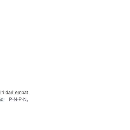
iri dari empat
adi P-N-P-N,