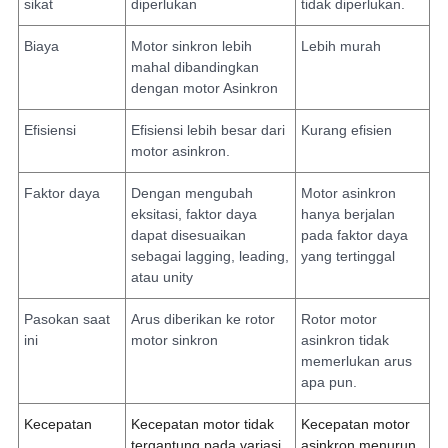
sikat
diperlukan
tidak diperlukan.
Biaya
Motor sinkron lebih
Lebih murah
mahal dibandingkan
dengan motor Asinkron
Efisiensi
Efisiensi lebih besar dari
Kurang efisien
motor asinkron.
Faktor daya
Dengan mengubah
Motor asinkron
eksitasi, faktor daya
hanya berjalan
dapat disesuaikan
pada faktor daya
sebagai lagging, leading,
yang tertinggal
atau unity
Pasokan saat
Arus diberikan ke rotor
Rotor motor
ini
motor sinkron
asinkron tidak
memerlukan arus
apa pun.
Kecepatan
Kecepatan motor tidak
Kecepatan motor
tergantung pada variasi
asinkron menurun