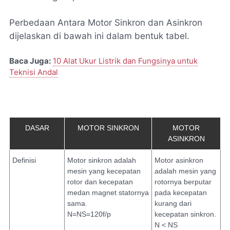
Perbedaan Antara Motor Sinkron dan Asinkron
dijelaskan di bawah ini dalam bentuk tabel.
Baca Juga:
10 Alat Ukur Listrik dan Fungsinya untuk
Teknisi Andal
DASAR
MOTOR SINKRON
MOTOR
ASINKRON
Definisi
Motor sinkron adalah
Motor asinkron
mesin yang kecepatan
adalah mesin yang
rotor dan kecepatan
rotornya berputar
medan magnet statornya
pada kecepatan
sama.
kurang dari
N=NS=120f/p
kecepatan sinkron.
N < NS